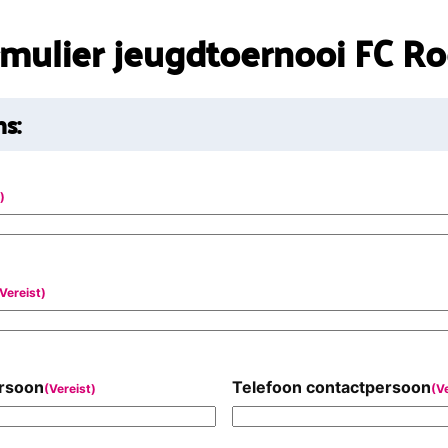
ormulier jeugdtoernooi FC R
s:
)
Vereist)
ersoon
Telefoon contactpersoon
(Vereist)
(V