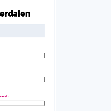
oerdalen
ereist)