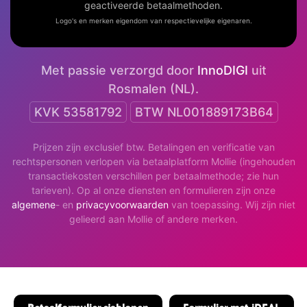
geactiveerde betaalmethoden.
Logo's en merken eigendom van respectievelijke eigenaren.
Met passie verzorgd door
InnoDIGI
uit
Rosmalen (NL).
KVK 53581792
BTW NL001889173B64
Prijzen zijn exclusief btw. Betalingen en verificatie van
rechtspersonen verlopen via betaalplatform Mollie (ingehouden
transactiekosten verschillen per betaalmethode; zie hun
tarieven). Op al onze diensten en formulieren zijn onze
algemene
- en
privacyvoorwaarden
van toepassing. Wij zijn niet
gelieerd aan Mollie of andere merken.