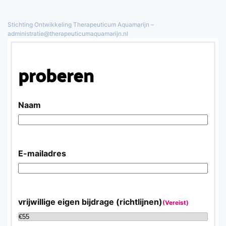
Stichting Ontwikkeling Therapeuticum Aquamarijn –
Overslaan en naar de inhoud gaan
administratie@therapeuticumaquamarijn.nl
proberen
Naam
E-mailadres
vrijwillige eigen bijdrage (richtlijnen)
(Vereist)