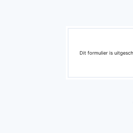
Overslaan en naar de inhoud gaan
Dit formulier is uitgesc