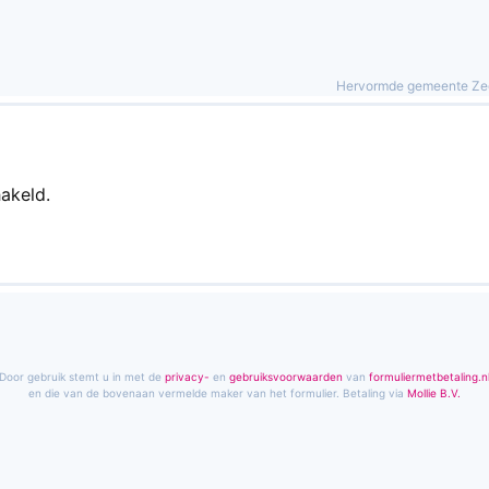
Hervormde gemeente Ze
hakeld.
Door gebruik stemt u in met de
privacy-
en
gebruiks­voorwaarden
van
formuliermetbetaling.n
en die van de bovenaan vermelde maker van het formulier. Betaling via
Mollie B.V.