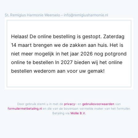
St. Remigius Harmonie Weerselo – info@remigiusharmonie.nl
Overslaan en naar de inhoud gaan
Helaas! De online bestelling is gestopt. Zaterdag
14 maart brengen we de zakken aan huis. Het is
niet meer mogelijk in het jaar 2026 nog potgrond
online te bestellen In 2027 bieden wij het online
bestellen wederom aan voor uw gemak!
Door gebruik stemt u in met de
privacy-
en
gebruiks­voorwaarden
van
formuliermetbetaling.nl
en die van de bovenaan vermelde maker van het formulier.
Betaling via
Mollie B.V.